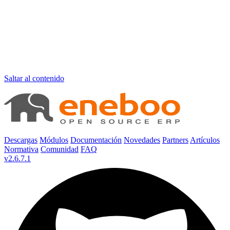
Saltar al contenido
Descargas
Módulos
Documentación
Novedades
Partners
Artículos
Normativa
Comunidad
FAQ
v2.6.7.1