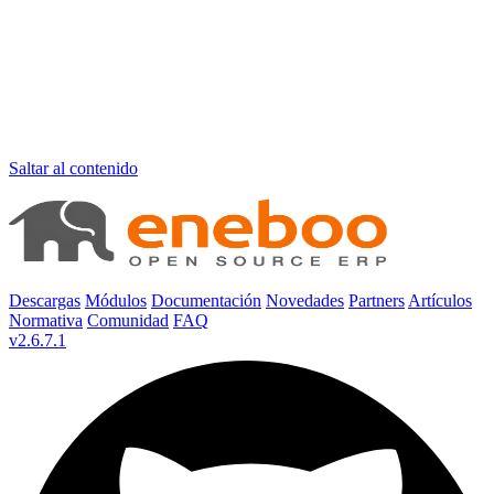
Saltar al contenido
Descargas
Módulos
Documentación
Novedades
Partners
Artículos
Normativa
Comunidad
FAQ
v2.6.7.1